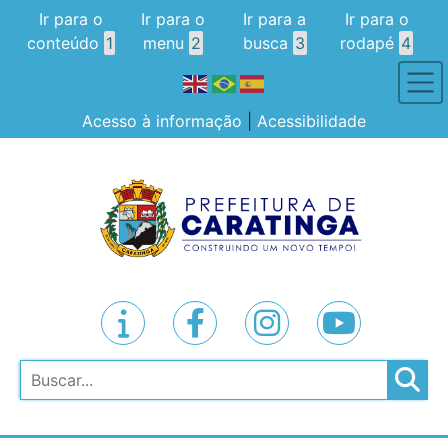
Ir para o
Ir para o
Ir para a
Ir para o
conteúdo
1
menu
2
busca
3
rodapé
4
Acesso à informação
|
Acessibilidade
Pesquisar