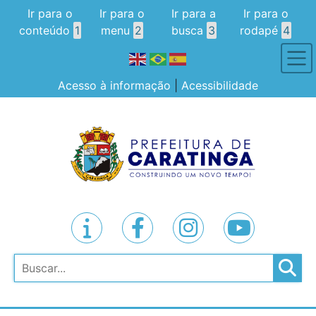
Ir para o
Ir para o
Ir para a
Ir para o
conteúdo
1
menu
2
busca
3
rodapé
4
Acesso à informação
|
Acessibilidade
Pesquisar