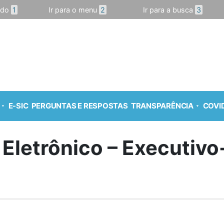
údo
1
Ir para o menu
2
Ir para a busca
3
E-SIC
PERGUNTAS E RESPOSTAS
TRANSPARÊNCIA
COVID
 Eletrônico – Executiv