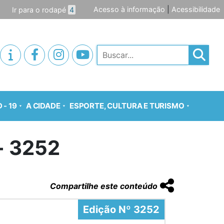
Acesso à informação
|
Acessibilidade
Ir para o rodapé
4
Pesquisar
 - 19
A CIDADE
ESPORTE, CULTURA E TURISMO
o- 3252
Compartilhe este conteúdo
Edição Nº 3252