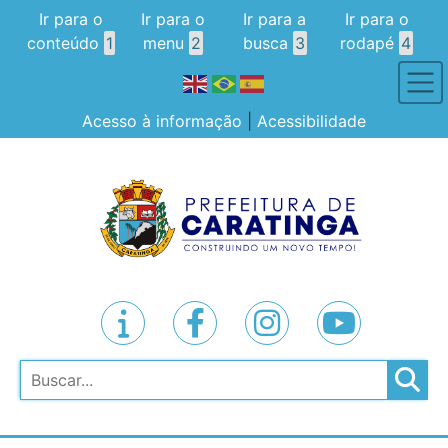
Ir para o
Ir para o
Ir para a
Ir para o
conteúdo
1
menu
2
busca
3
rodapé
4
Acesso à informação
|
Acessibilidade
Pesquisar