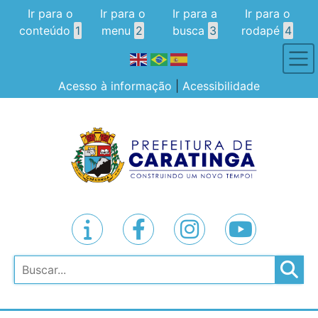
Ir para o
Ir para o
Ir para a
Ir para o
conteúdo
1
menu
2
busca
3
rodapé
4
Acesso à informação
|
Acessibilidade
Pesquisar