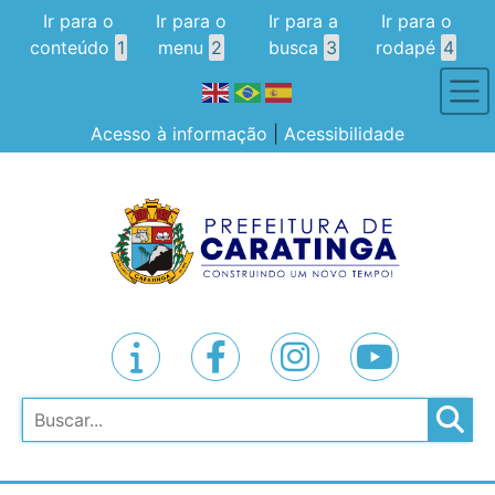
Ir para o
Ir para o
Ir para a
Ir para o
conteúdo
1
menu
2
busca
3
rodapé
4
Acesso à informação
|
Acessibilidade
Pesquisar