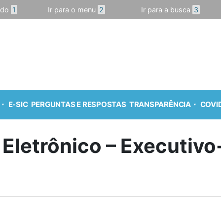
údo
1
Ir para o menu
2
Ir para a busca
3
E-SIC
PERGUNTAS E RESPOSTAS
TRANSPARÊNCIA
COVID
 Eletrônico – Executiv