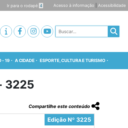
Acesso à informação
|
Acessibilidade
Ir para o rodapé
4
Pesquisar
 - 19
A CIDADE
ESPORTE, CULTURA E TURISMO
o- 3225
Compartilhe este conteúdo
Edição Nº 3225