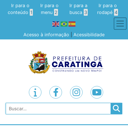
Ir para o
Ir para o
Ir para a
Ir para o
conteúdo
1
menu
2
busca
3
rodapé
4
Acesso à informação
|
Acessibilidade
Pesquisar