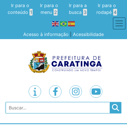
Ir para o
Ir para o
Ir para a
Ir para o
conteúdo
1
menu
2
busca
3
rodapé
4
Acesso à informação
|
Acessibilidade
Pesquisar