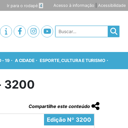
Acesso à informação
|
Acessibilidade
Ir para o rodapé
4
Pesquisar
 - 19
A CIDADE
ESPORTE, CULTURA E TURISMO
o- 3200
Compartilhe este conteúdo
Edição Nº 3200