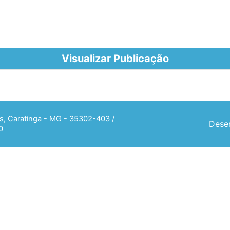
Visualizar Publicação
ias, Caratinga - MG - 35302-403 /
Desen
0