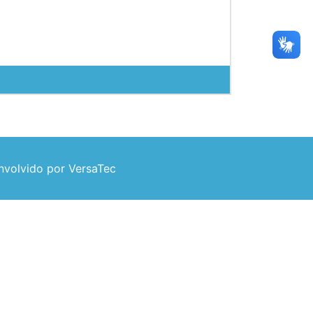
volvido por VersaTec