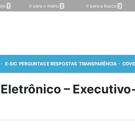
údo
1
Ir para o menu
2
Ir para a busca
3
E-SIC
PERGUNTAS E RESPOSTAS
TRANSPARÊNCIA
COVID
 Eletrônico – Executiv