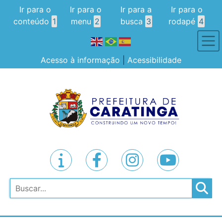
Ir para o
Ir para o
Ir para a
Ir para o
conteúdo
1
menu
2
busca
3
rodapé
4
Acesso à informação
|
Acessibilidade
Pesquisar