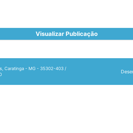
Visualizar Publicação
ias, Caratinga - MG - 35302-403 /
Desen
0