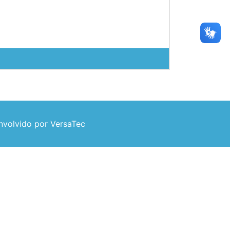
volvido por VersaTec