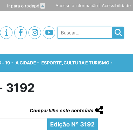
Acesso à informação
|
Acessibilidade
Ir para o rodapé
4
Pesquisar
 - 19
A CIDADE
ESPORTE, CULTURA E TURISMO
o- 3192
Compartilhe este conteúdo
Edição Nº 3192