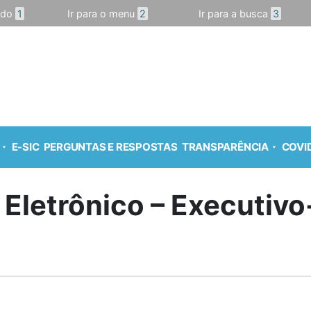
údo
1
Ir para o menu
2
Ir para a busca
3
E-SIC
PERGUNTAS E RESPOSTAS
TRANSPARÊNCIA
COVID
 Eletrônico – Executiv