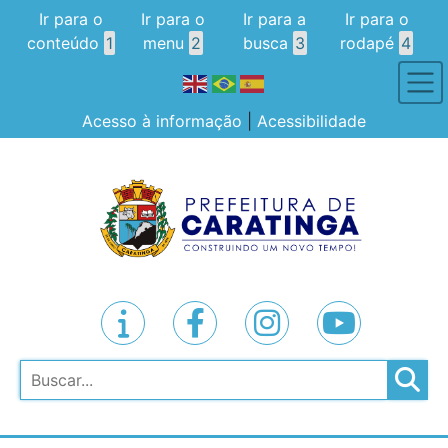
Ir para o
Ir para o
Ir para a
Ir para o
conteúdo
1
menu
2
busca
3
rodapé
4
Acesso à informação
|
Acessibilidade
Pesquisar