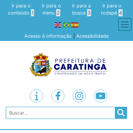
Ir para o
Ir para o
Ir para a
Ir para o
conteúdo
1
menu
2
busca
3
rodapé
4
Acesso à informação
|
Acessibilidade
Pesquisar