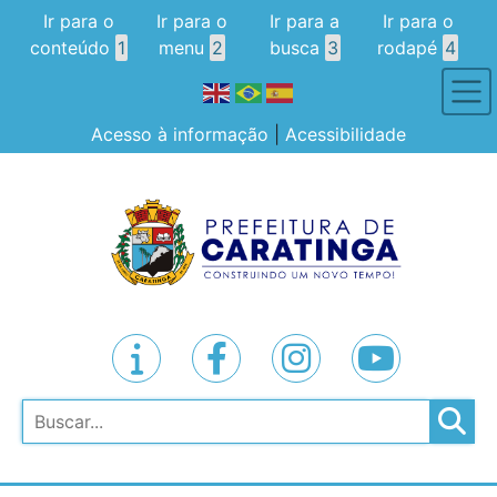
Ir para o
Ir para o
Ir para a
Ir para o
conteúdo
1
menu
2
busca
3
rodapé
4
Acesso à informação
|
Acessibilidade
Pesquisar