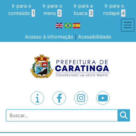
Ir para o
Ir para o
Ir para a
Ir para o
conteúdo
1
menu
2
busca
3
rodapé
4
Acesso à informação
|
Acessibilidade
Pesquisar