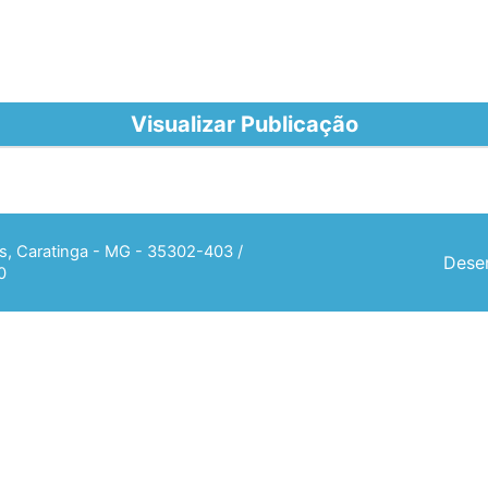
Visualizar Publicação
ias, Caratinga - MG - 35302-403 /
Desen
0