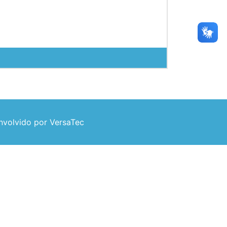
volvido por VersaTec