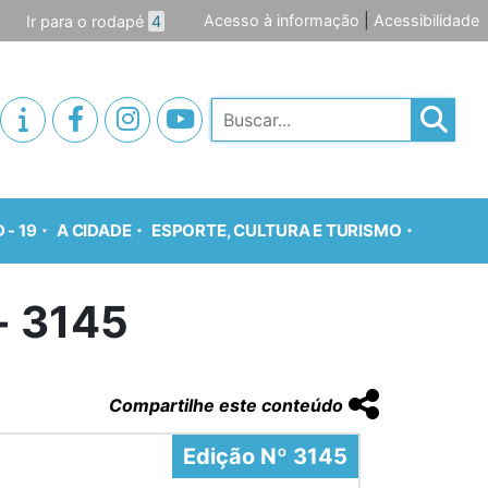
Acesso à informação
|
Acessibilidade
Ir para o rodapé
4
Pesquisar
 - 19
A CIDADE
ESPORTE, CULTURA E TURISMO
o- 3145
Compartilhe este conteúdo
Edição Nº 3145