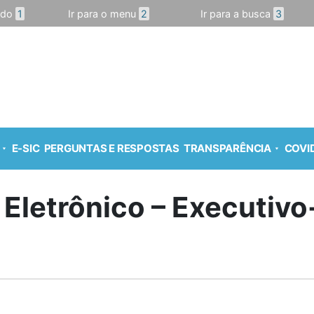
údo
1
Ir para o menu
2
Ir para a busca
3
E-SIC
PERGUNTAS E RESPOSTAS
TRANSPARÊNCIA
COVID
 Eletrônico – Executiv