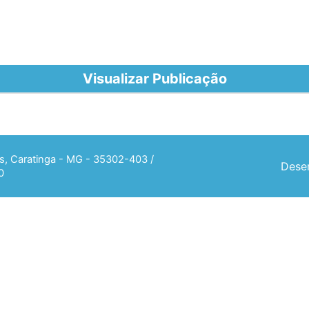
Visualizar Publicação
ias, Caratinga - MG - 35302-403 /
Desen
0