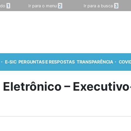
údo
1
Ir para o menu
2
Ir para a busca
3
E-SIC
PERGUNTAS E RESPOSTAS
TRANSPARÊNCIA
COVID
o Eletrônico – Executivo