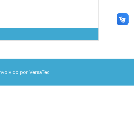
volvido por VersaTec