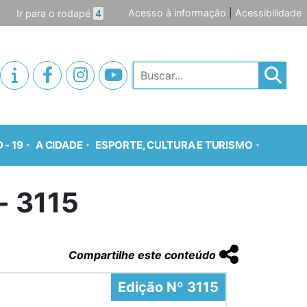
Acesso à informação
|
Acessibilidade
Ir para o rodapé
4
Pesquisar
 - 19
A CIDADE
ESPORTE, CULTURA E TURISMO
- 3115
Compartilhe este conteúdo
Edição Nº 3115