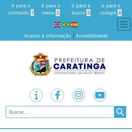
Ir para o
Ir para o
Ir para a
Ir para o
conteúdo
1
menu
2
busca
3
rodapé
4
Acesso à informação
|
Acessibilidade
Pesquisar