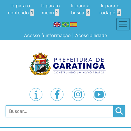
Ir para o
Ir para o
Ir para a
Ir para o
conteúdo
1
menu
2
busca
3
rodapé
4
Acesso à informação
|
Acessibilidade
Pesquisar