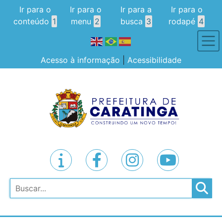
Ir para o
Ir para o
Ir para a
Ir para o
conteúdo
1
menu
2
busca
3
rodapé
4
Acesso à informação
|
Acessibilidade
Pesquisar