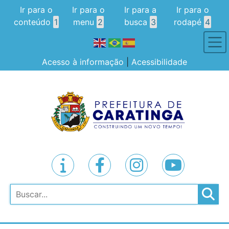
Ir para o
Ir para o
Ir para a
Ir para o
conteúdo
1
menu
2
busca
3
rodapé
4
Acesso à informação
|
Acessibilidade
Pesquisar