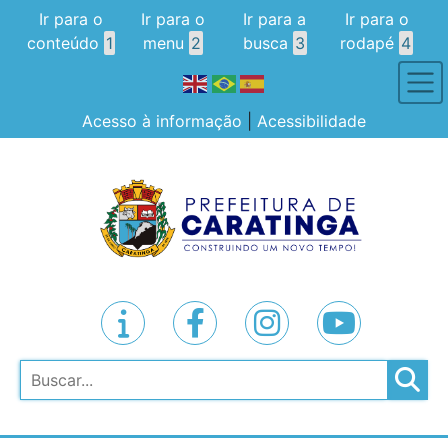
Ir para o
Ir para o
Ir para a
Ir para o
conteúdo
1
menu
2
busca
3
rodapé
4
Acesso à informação
|
Acessibilidade
Pesquisar