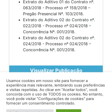
Extrato do Aditivo 01 do Contrato nº.
063/2018 - Processo nº 159/2018 –
Pregão Presencial Nº. 103/2018.
Extrato do Aditivo 02 do Contrato nº.
022/2018 - Processo nº 024/2018 –
Concorrência Nº. 001/2018.
Extrato do Aditivo 02 do Contrato nº.
024/2018 - Processo nº 024/2018 –
Concorrência Nº. 001/2018.
Visualizar Publicação
Usamos cookies em nosso site para fornecer a
experiência mais relevante, lembrando suas preferências
e visitas repetidas. Ao clicar em “Aceitar todos”, você
concorda com o uso de TODOS os cookies. No entanto,
você pode visitar "Configurações de cookies" para
Av. Prof. Armando Alves da Silva, nº 1950 - Zacarias,
fornecer um consentimento controlado.
Caratinga - MG - 35302-403 / Tel: (33) 3329 8000