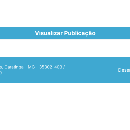
Visualizar Publicação
ias, Caratinga - MG - 35302-403 /
Desen
0