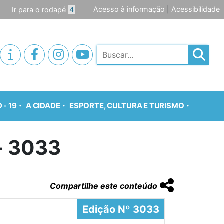
Acesso à informação
|
Acessibilidade
Ir para o rodapé
4
Pesquisar
 - 19
A CIDADE
ESPORTE, CULTURA E TURISMO
o- 3033
Compartilhe este conteúdo
Edição Nº 3033