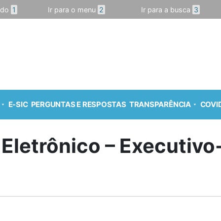
údo
1
Ir para o menu
2
Ir para a busca
3
E-SIC
PERGUNTAS E RESPOSTAS
TRANSPARÊNCIA
COVID
 Eletrônico – Executiv