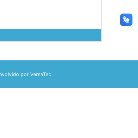
volvido por VersaTec