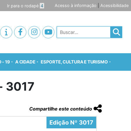
Acesso à informação
|
Acessibilidade
Ir para o rodapé
4
Pesquisar
 - 19
A CIDADE
ESPORTE, CULTURA E TURISMO
o- 3017
Compartilhe este conteúdo
Edição Nº 3017