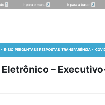
údo
1
Ir para o menu
2
Ir para a busca
3
E-SIC
PERGUNTAS E RESPOSTAS
TRANSPARÊNCIA
COVID
 Eletrônico – Executiv