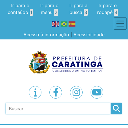
Ir para o
Ir para o
Ir para a
Ir para o
conteúdo
1
menu
2
busca
3
rodapé
4
Acesso à informação
|
Acessibilidade
Pesquisar