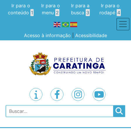
Ir para o
Ir para o
Ir para a
Ir para o
conteúdo
1
menu
2
busca
3
rodapé
4
Acesso à informação
|
Acessibilidade
Pesquisar