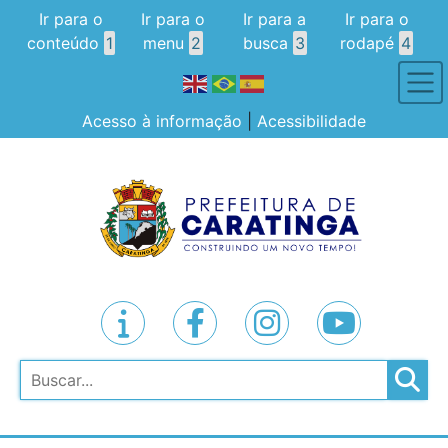
Ir para o
Ir para o
Ir para a
Ir para o
conteúdo
1
menu
2
busca
3
rodapé
4
Acesso à informação
|
Acessibilidade
Pesquisar