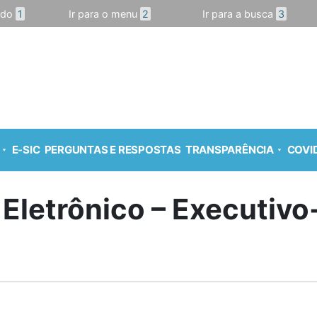
údo
1
Ir para o menu
2
Ir para a busca
3
E-SIC
PERGUNTAS E RESPOSTAS
TRANSPARÊNCIA
COVID
 Eletrônico – Executiv