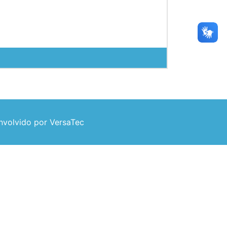
volvido por VersaTec