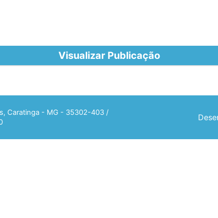
Visualizar Publicação
ias, Caratinga - MG - 35302-403 /
Desen
0