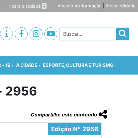
Acesso à informação
|
Acessibilidade
Ir para o rodapé
4
Pesquisar
 - 19
A CIDADE
ESPORTE, CULTURA E TURISMO
o- 2956
Compartilhe este conteúdo
Edição Nº 2956