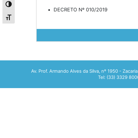
Alternar alto contraste
DECRETO Nº 010/2019
Alternar tamanho da fonte
Av. Prof. Armando Alves da Silva, nº 1950 - Zacar
Tel: (33) 3329 800