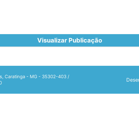
Visualizar Publicação
ias, Caratinga - MG - 35302-403 /
Desen
0