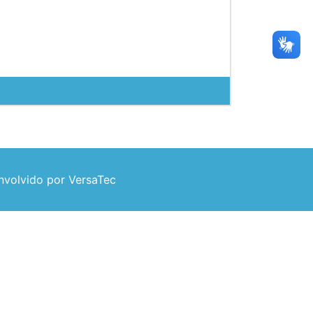
volvido por VersaTec