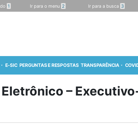
údo
1
Ir para o menu
2
Ir para a busca
3
E-SIC
PERGUNTAS E RESPOSTAS
TRANSPARÊNCIA
COVID
 Eletrônico – Executiv