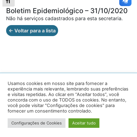
Alternar tamanho da fonte
Boletim Epidemiológico – 31/10/2020
Não há serviços cadastrados para esta secretaria.
← Voltar para a lista
Av. Prof. Armando Alves da Silva, nº 1950 - Zacarias,
Usamos cookies em nosso site para fornecer a
experiência mais relevante, lembrando suas preferências
Caratinga - MG - 35302-403 / Tel: (33) 3329 8000
e visitas repetidas. Ao clicar em “Aceitar todos”, você
concorda com o uso de TODOS os cookies. No entanto,
Desenvolvido por VersaTec
você pode visitar "Configurações de cookies" para
fornecer um consentimento controlado.
Configurações de Cookies
Aceitar tudo