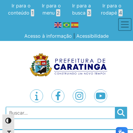
Ir para o
Ir para o
Ir para a
Ir para o
conteúdo
1
menu
2
busca
3
rodapé
4
Acesso à informação
|
Acessibilidade
Pesquisar
Alternar alto contraste