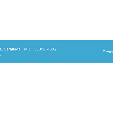
ias, Caratinga - MG - 35302-403 /
Desen
0