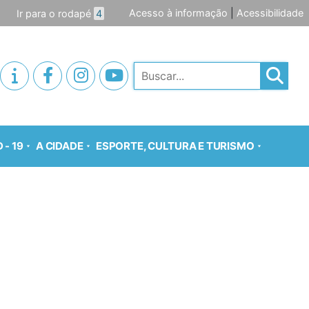
Acesso à informação
|
Acessibilidade
Ir para o rodapé
4
Pesquisar
 - 19
A CIDADE
ESPORTE, CULTURA E TURISMO