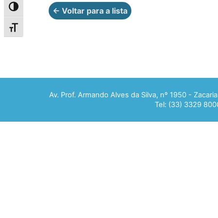
Alternar alto contraste
← Voltar para a lista
Alternar tamanho da fonte
Av. Prof. Armando Alves da Silva, nº 1950 - Zacar
Tel: (33) 3329 800