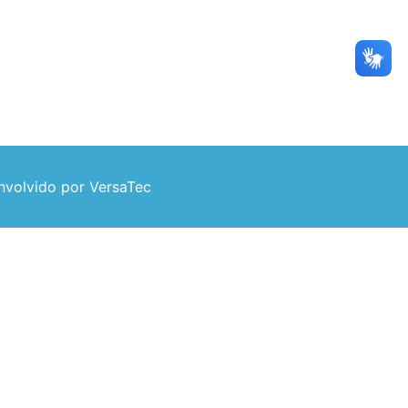
volvido por VersaTec