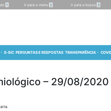
údo
1
Ir para o menu
2
Ir para a busca
3
E-SIC
PERGUNTAS E RESPOSTAS
TRANSPARÊNCIA
COVID
miológico – 29/08/2020
aria.