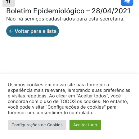
Alternar tamanho da fonte
Boletim Epidemiológico – 28/04/2021
Não há serviços cadastrados para esta secretaria.
← Voltar para a lista
Av. Prof. Armando Alves da Silva, nº 1950 - Zacarias,
Usamos cookies em nosso site para fornecer a
experiência mais relevante, lembrando suas preferências
Caratinga - MG - 35302-403 / Tel: (33) 3329 8000
e visitas repetidas. Ao clicar em “Aceitar todos”, você
concorda com o uso de TODOS os cookies. No entanto,
Desenvolvido por VersaTec
você pode visitar "Configurações de cookies" para
fornecer um consentimento controlado.
Configurações de Cookies
Aceitar tudo