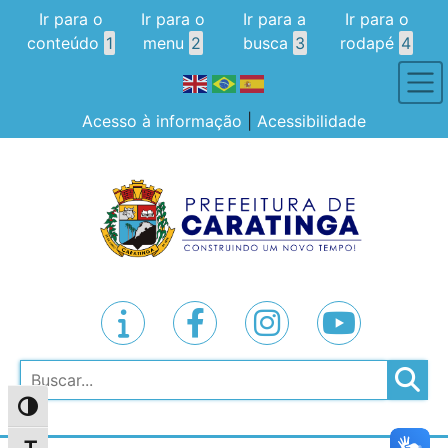
Ir para o
Ir para o
Ir para a
Ir para o
conteúdo
1
menu
2
busca
3
rodapé
4
Acesso à informação
|
Acessibilidade
Pesquisar
Alternar alto contraste