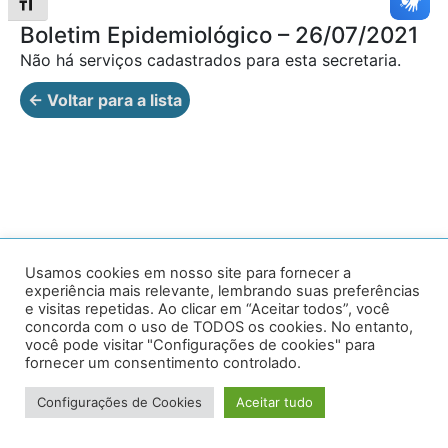
Alternar tamanho da fonte
Boletim Epidemiológico – 26/07/2021
Não há serviços cadastrados para esta secretaria.
← Voltar para a lista
Av. Prof. Armando Alves da Silva, nº 1950 - Zacarias,
Usamos cookies em nosso site para fornecer a
experiência mais relevante, lembrando suas preferências
Caratinga - MG - 35302-403 / Tel: (33) 3329 8000
e visitas repetidas. Ao clicar em “Aceitar todos”, você
concorda com o uso de TODOS os cookies. No entanto,
Desenvolvido por VersaTec
você pode visitar "Configurações de cookies" para
fornecer um consentimento controlado.
Configurações de Cookies
Aceitar tudo