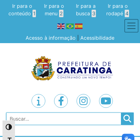
Ir para o
Ir para o
Ir para a
Ir para o
conteúdo
1
menu
2
busca
3
rodapé
4
Acesso à informação
|
Acessibilidade
Pesquisar
Alternar alto contraste