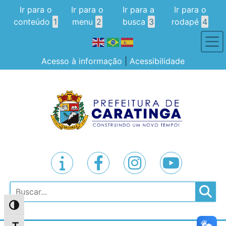
Ir para o
Ir para o
Ir para a
Ir para o
conteúdo
1
menu
2
busca
3
rodapé
4
Acesso à informação
|
Acessibilidade
Pesquisar
Alternar alto contraste