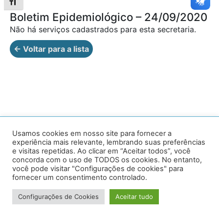
Alternar tamanho da fonte
Boletim Epidemiológico – 24/09/2020
Não há serviços cadastrados para esta secretaria.
← Voltar para a lista
Av. Prof. Armando Alves da Silva, nº 1950 - Zacarias,
Usamos cookies em nosso site para fornecer a
experiência mais relevante, lembrando suas preferências
Caratinga - MG - 35302-403 / Tel: (33) 3329 8000
e visitas repetidas. Ao clicar em “Aceitar todos”, você
concorda com o uso de TODOS os cookies. No entanto,
Desenvolvido por VersaTec
você pode visitar "Configurações de cookies" para
fornecer um consentimento controlado.
Configurações de Cookies
Aceitar tudo