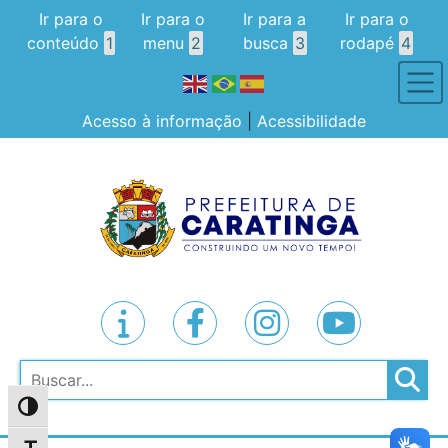
Ir para o
Ir para o
Ir para a
Ir para o
conteúdo
1
menu
2
busca
3
rodapé
4
Acesso à informação
|
Acessibilidade
Pesquisar
Alternar alto contraste