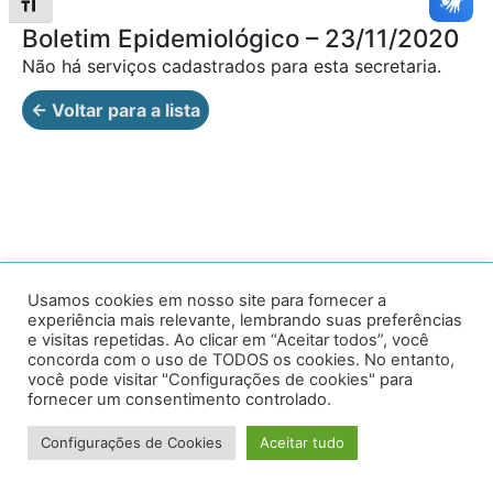
Alternar tamanho da fonte
Boletim Epidemiológico – 23/11/2020
Não há serviços cadastrados para esta secretaria.
← Voltar para a lista
Av. Prof. Armando Alves da Silva, nº 1950 - Zacarias,
Usamos cookies em nosso site para fornecer a
experiência mais relevante, lembrando suas preferências
Caratinga - MG - 35302-403 / Tel: (33) 3329 8000
e visitas repetidas. Ao clicar em “Aceitar todos”, você
concorda com o uso de TODOS os cookies. No entanto,
Desenvolvido por VersaTec
você pode visitar "Configurações de cookies" para
fornecer um consentimento controlado.
Configurações de Cookies
Aceitar tudo