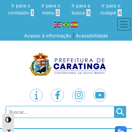
Ir para o
Ir para o
Ir para a
Ir para o
conteúdo
1
menu
2
busca
3
rodapé
4
Acesso à informação
|
Acessibilidade
Pesquisar
Alternar alto contraste