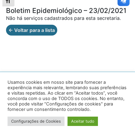
Alternar tamanho da fonte
Boletim Epidemiológico – 23/02/2021
Não há serviços cadastrados para esta secretaria.
← Voltar para a lista
Av. Prof. Armando Alves da Silva, nº 1950 - Zacarias,
Usamos cookies em nosso site para fornecer a
experiência mais relevante, lembrando suas preferências
Caratinga - MG - 35302-403 / Tel: (33) 3329 8000
e visitas repetidas. Ao clicar em “Aceitar todos”, você
concorda com o uso de TODOS os cookies. No entanto,
Desenvolvido por VersaTec
você pode visitar "Configurações de cookies" para
fornecer um consentimento controlado.
Configurações de Cookies
Aceitar tudo