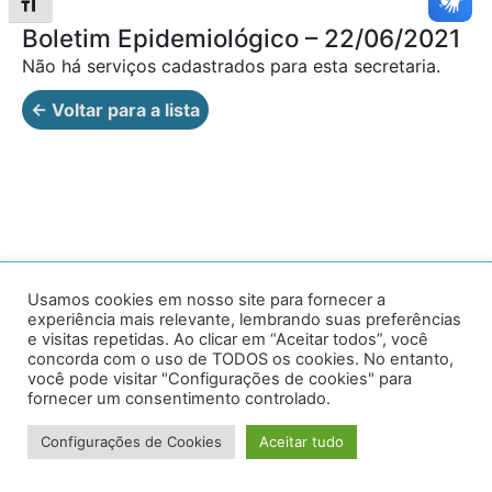
Alternar tamanho da fonte
Boletim Epidemiológico – 22/06/2021
Não há serviços cadastrados para esta secretaria.
← Voltar para a lista
Av. Prof. Armando Alves da Silva, nº 1950 - Zacarias,
Usamos cookies em nosso site para fornecer a
experiência mais relevante, lembrando suas preferências
Caratinga - MG - 35302-403 / Tel: (33) 3329 8000
e visitas repetidas. Ao clicar em “Aceitar todos”, você
concorda com o uso de TODOS os cookies. No entanto,
Desenvolvido por VersaTec
você pode visitar "Configurações de cookies" para
fornecer um consentimento controlado.
Configurações de Cookies
Aceitar tudo