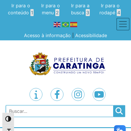
Ir para o
Ir para o
Ir para a
Ir para o
conteúdo
1
menu
2
busca
3
rodapé
4
Acesso à informação
|
Acessibilidade
Pesquisar
Alternar alto contraste