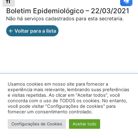
Alternar tamanho da fonte
Boletim Epidemiológico – 22/03/2021
Não há serviços cadastrados para esta secretaria.
← Voltar para a lista
Av. Prof. Armando Alves da Silva, nº 1950 - Zacarias,
Usamos cookies em nosso site para fornecer a
experiência mais relevante, lembrando suas preferências
Caratinga - MG - 35302-403 / Tel: (33) 3329 8000
e visitas repetidas. Ao clicar em “Aceitar todos”, você
concorda com o uso de TODOS os cookies. No entanto,
Desenvolvido por VersaTec
você pode visitar "Configurações de cookies" para
fornecer um consentimento controlado.
Configurações de Cookies
Aceitar tudo