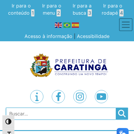
Ir para o
Ir para o
Ir para a
Ir para o
conteúdo
1
menu
2
busca
3
rodapé
4
Acesso à informação
|
Acessibilidade
Pesquisar
Alternar alto contraste