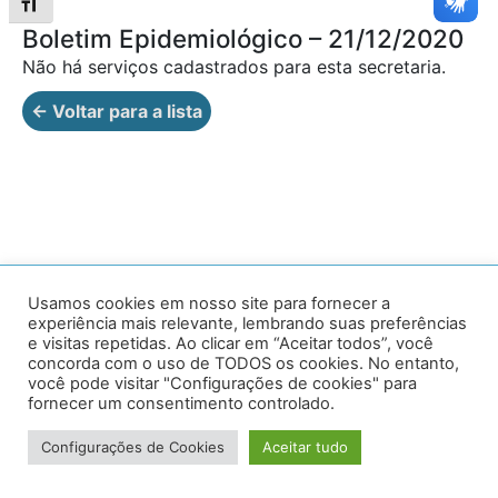
Alternar tamanho da fonte
Boletim Epidemiológico – 21/12/2020
Não há serviços cadastrados para esta secretaria.
← Voltar para a lista
Av. Prof. Armando Alves da Silva, nº 1950 - Zacarias,
Usamos cookies em nosso site para fornecer a
experiência mais relevante, lembrando suas preferências
Caratinga - MG - 35302-403 / Tel: (33) 3329 8000
e visitas repetidas. Ao clicar em “Aceitar todos”, você
concorda com o uso de TODOS os cookies. No entanto,
Desenvolvido por VersaTec
você pode visitar "Configurações de cookies" para
fornecer um consentimento controlado.
Configurações de Cookies
Aceitar tudo