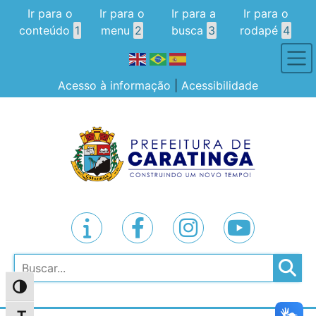
Ir para o
Ir para o
Ir para a
Ir para o
conteúdo
1
menu
2
busca
3
rodapé
4
Acesso à informação
|
Acessibilidade
Pesquisar
Alternar alto contraste