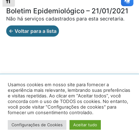
Alternar tamanho da fonte
Boletim Epidemiológico – 21/01/2021
Não há serviços cadastrados para esta secretaria.
← Voltar para a lista
Av. Prof. Armando Alves da Silva, nº 1950 - Zacarias,
Usamos cookies em nosso site para fornecer a
experiência mais relevante, lembrando suas preferências
Caratinga - MG - 35302-403 / Tel: (33) 3329 8000
e visitas repetidas. Ao clicar em “Aceitar todos”, você
concorda com o uso de TODOS os cookies. No entanto,
Desenvolvido por VersaTec
você pode visitar "Configurações de cookies" para
fornecer um consentimento controlado.
Configurações de Cookies
Aceitar tudo