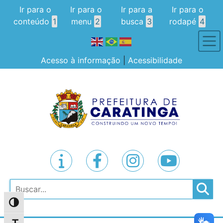
Ir para o
Ir para o
Ir para a
Ir para o
conteúdo
1
menu
2
busca
3
rodapé
4
Acesso à informação
|
Acessibilidade
Pesquisar
Alternar alto contraste