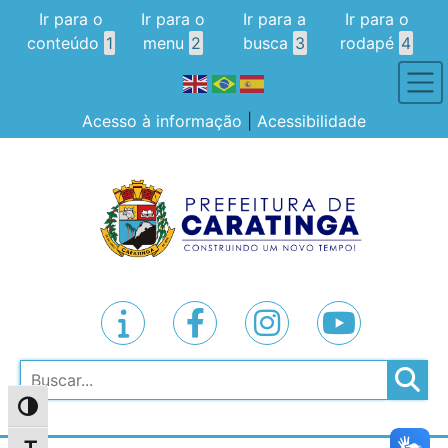
Ir para o
Ir para o
Ir para a
Ir para o
conteúdo
1
menu
2
busca
3
rodapé
4
Acesso à informação
|
Acessibilidade
Pesquisar
Alternar alto contraste