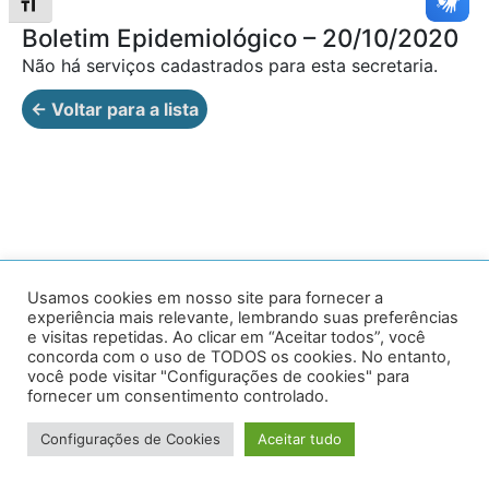
Alternar tamanho da fonte
Boletim Epidemiológico – 20/10/2020
Não há serviços cadastrados para esta secretaria.
← Voltar para a lista
Av. Prof. Armando Alves da Silva, nº 1950 - Zacarias,
Usamos cookies em nosso site para fornecer a
experiência mais relevante, lembrando suas preferências
Caratinga - MG - 35302-403 / Tel: (33) 3329 8000
e visitas repetidas. Ao clicar em “Aceitar todos”, você
concorda com o uso de TODOS os cookies. No entanto,
Desenvolvido por VersaTec
você pode visitar "Configurações de cookies" para
fornecer um consentimento controlado.
Configurações de Cookies
Aceitar tudo