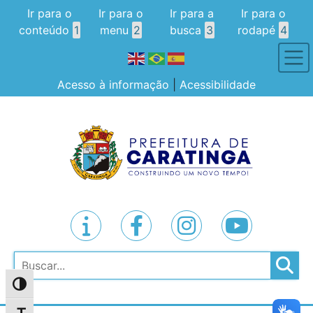
Ir para o
Ir para o
Ir para a
Ir para o
conteúdo
1
menu
2
busca
3
rodapé
4
Acesso à informação
|
Acessibilidade
Pesquisar
Alternar alto contraste