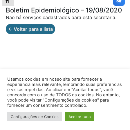
Alternar tamanho da fonte
Boletim Epidemiológico – 19/08/2020
Não há serviços cadastrados para esta secretaria.
← Voltar para a lista
Av. Prof. Armando Alves da Silva, nº 1950 - Zacarias,
Usamos cookies em nosso site para fornecer a
experiência mais relevante, lembrando suas preferências
Caratinga - MG - 35302-403 / Tel: (33) 3329 8000
e visitas repetidas. Ao clicar em “Aceitar todos”, você
concorda com o uso de TODOS os cookies. No entanto,
Desenvolvido por VersaTec
você pode visitar "Configurações de cookies" para
fornecer um consentimento controlado.
Configurações de Cookies
Aceitar tudo