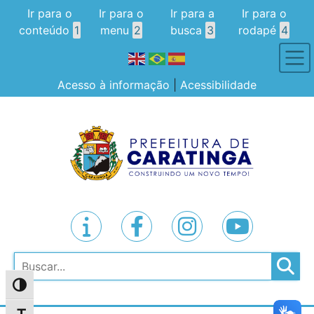
Ir para o
Ir para o
Ir para a
Ir para o
conteúdo
1
menu
2
busca
3
rodapé
4
Acesso à informação
|
Acessibilidade
Pesquisar
Alternar alto contraste