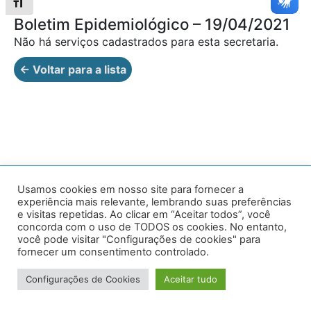
Alternar tamanho da fonte
Boletim Epidemiológico – 19/04/2021
Não há serviços cadastrados para esta secretaria.
← Voltar para a lista
Av. Prof. Armando Alves da Silva, nº 1950 - Zacarias,
Usamos cookies em nosso site para fornecer a
experiência mais relevante, lembrando suas preferências
Caratinga - MG - 35302-403 / Tel: (33) 3329 8000
e visitas repetidas. Ao clicar em “Aceitar todos”, você
concorda com o uso de TODOS os cookies. No entanto,
Desenvolvido por VersaTec
você pode visitar "Configurações de cookies" para
fornecer um consentimento controlado.
Configurações de Cookies
Aceitar tudo