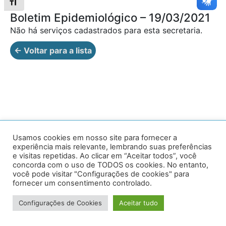
Alternar tamanho da fonte
Boletim Epidemiológico – 19/03/2021
Não há serviços cadastrados para esta secretaria.
← Voltar para a lista
Av. Prof. Armando Alves da Silva, nº 1950 - Zacarias,
Usamos cookies em nosso site para fornecer a
experiência mais relevante, lembrando suas preferências
Caratinga - MG - 35302-403 / Tel: (33) 3329 8000
e visitas repetidas. Ao clicar em “Aceitar todos”, você
concorda com o uso de TODOS os cookies. No entanto,
Desenvolvido por VersaTec
você pode visitar "Configurações de cookies" para
fornecer um consentimento controlado.
Configurações de Cookies
Aceitar tudo