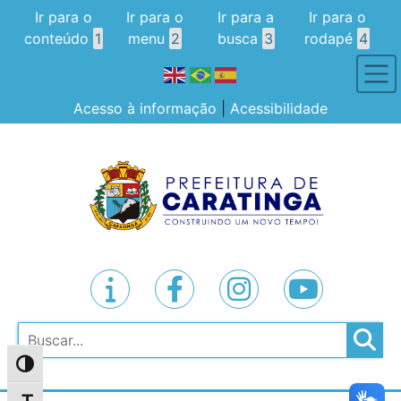
Ir para o
Ir para o
Ir para a
Ir para o
conteúdo
1
menu
2
busca
3
rodapé
4
Acesso à informação
|
Acessibilidade
Pesquisar
Alternar alto contraste