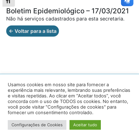
Alternar tamanho da fonte
Boletim Epidemiológico – 17/03/2021
Não há serviços cadastrados para esta secretaria.
← Voltar para a lista
Av. Prof. Armando Alves da Silva, nº 1950 - Zacarias,
Usamos cookies em nosso site para fornecer a
experiência mais relevante, lembrando suas preferências
Caratinga - MG - 35302-403 / Tel: (33) 3329 8000
e visitas repetidas. Ao clicar em “Aceitar todos”, você
concorda com o uso de TODOS os cookies. No entanto,
Desenvolvido por VersaTec
você pode visitar "Configurações de cookies" para
fornecer um consentimento controlado.
Configurações de Cookies
Aceitar tudo