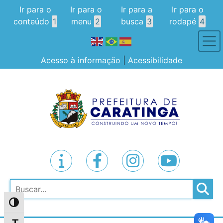
Ir para o
Ir para o
Ir para a
Ir para o
conteúdo
1
menu
2
busca
3
rodapé
4
Acesso à informação
|
Acessibilidade
Pesquisar
Alternar alto contraste