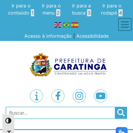
Ir para o
Ir para o
Ir para a
Ir para o
conteúdo
1
menu
2
busca
3
rodapé
4
Acesso à informação
|
Acessibilidade
Pesquisar
Alternar alto contraste