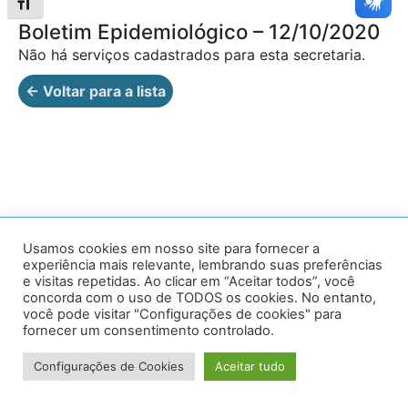
Alternar tamanho da fonte
Boletim Epidemiológico – 12/10/2020
Não há serviços cadastrados para esta secretaria.
← Voltar para a lista
Av. Prof. Armando Alves da Silva, nº 1950 - Zacarias,
Usamos cookies em nosso site para fornecer a
experiência mais relevante, lembrando suas preferências
Caratinga - MG - 35302-403 / Tel: (33) 3329 8000
e visitas repetidas. Ao clicar em “Aceitar todos”, você
concorda com o uso de TODOS os cookies. No entanto,
Desenvolvido por VersaTec
você pode visitar "Configurações de cookies" para
fornecer um consentimento controlado.
Configurações de Cookies
Aceitar tudo