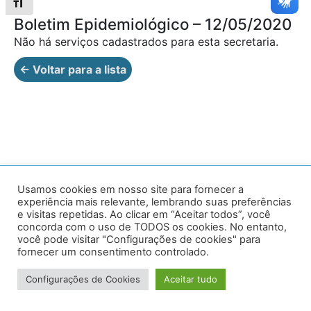
Alternar tamanho da fonte
Boletim Epidemiológico – 12/05/2020
Não há serviços cadastrados para esta secretaria.
← Voltar para a lista
Av. Prof. Armando Alves da Silva, nº 1950 - Zacarias,
Usamos cookies em nosso site para fornecer a
experiência mais relevante, lembrando suas preferências
Caratinga - MG - 35302-403 / Tel: (33) 3329 8000
e visitas repetidas. Ao clicar em “Aceitar todos”, você
concorda com o uso de TODOS os cookies. No entanto,
Desenvolvido por VersaTec
você pode visitar "Configurações de cookies" para
fornecer um consentimento controlado.
Configurações de Cookies
Aceitar tudo