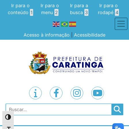
Ir para o
Ir para o
Ir para a
Ir para o
conteúdo
1
menu
2
busca
3
rodapé
4
Acesso à informação
|
Acessibilidade
Pesquisar
Alternar alto contraste