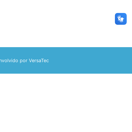
volvido por VersaTec