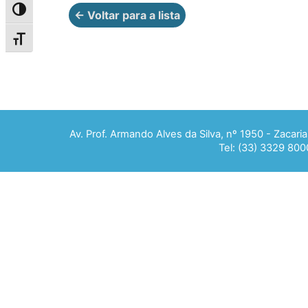
Alternar alto contraste
← Voltar para a lista
Alternar tamanho da fonte
Av. Prof. Armando Alves da Silva, nº 1950 - Zacar
Tel: (33) 3329 800