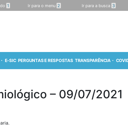
údo
1
Ir para o menu
2
Ir para a busca
3
E-SIC
PERGUNTAS E RESPOSTAS
TRANSPARÊNCIA
COVID
miológico – 09/07/2021
aria.