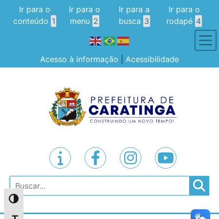
Ir para o
Ir para o
Ir para a
Ir para o
conteúdo
1
menu
2
busca
3
rodapé
4
Acesso à informação
|
Acessibilidade
Pesquisar
Alternar alto contraste