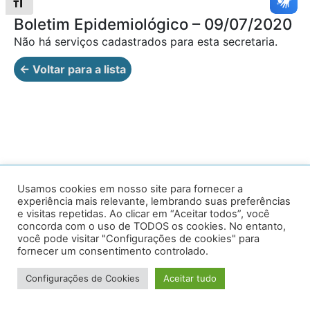
Alternar tamanho da fonte
Boletim Epidemiológico – 09/07/2020
Não há serviços cadastrados para esta secretaria.
← Voltar para a lista
Av. Prof. Armando Alves da Silva, nº 1950 - Zacarias,
Usamos cookies em nosso site para fornecer a
experiência mais relevante, lembrando suas preferências
Caratinga - MG - 35302-403 / Tel: (33) 3329 8000
e visitas repetidas. Ao clicar em “Aceitar todos”, você
concorda com o uso de TODOS os cookies. No entanto,
Desenvolvido por VersaTec
você pode visitar "Configurações de cookies" para
fornecer um consentimento controlado.
Configurações de Cookies
Aceitar tudo